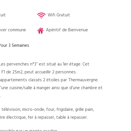
tuit
Wifi Gratuit
laver commune
Apéritif de Bienvenue
our 3 Semaines
es pervenches n°3” est situé au 1er étage. Cet
F1 de 25m2, peut accueillir 2 personnes.
es appartements classés 2 étoiles par Thermauvergne.
’une cuisine/salle à manger ainsi que d’une chambre et
.
 télévision, micro-onde, four, frigidaire, grille pain,
ière électrique, fer à repasser, table à repasser.
essible par un monte escalier