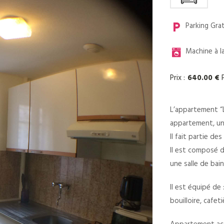
Parking Gra
Machine à 
Prix :
640.00 €
P
L’appartement “L
appartement, un 
Il fait partie d
Il est composé d
une salle de bain
Il est équipé de :
bouilloire, cafet
Appartement acc