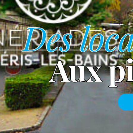
Des loca
Aux p